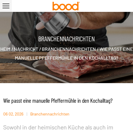
BRANCHENNACHRICHTEN
HEIM
/
NACHRICHT
/
BRANCHENNACHRICHTEN
/
WIE PASST EINE
MANUELLE PFEFFERMÜHLE IN DEN KOCHALLTAG?
Wie passt eine manuelle Pfeffermühle in den Kochalltag?
06 02, 2026
|
Branchennachrichten
Sowohl in der heimischen Küche als auch im