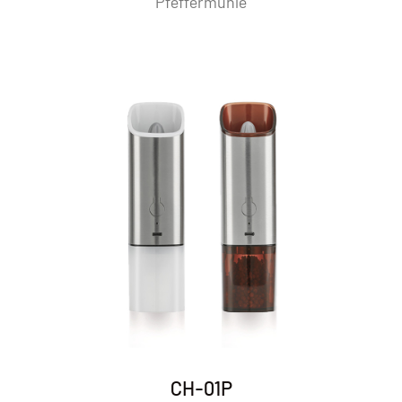
Pfeffermühle
problemlos aufgeladen werden können, ohne dass
Einwegbatterien erforderlich sind. Eine voll aufgeladene
Mühle kann je nach Nutzung mehrere Wochen lang halten, und
dieser nachhaltige Ansatz trägt dazu bei, die Umweltbelastung
zu minimieren. Diese Funktion erhöht nicht nur den Komfort
für den Benutzer, sondern entspricht auch der wachsenden
Nachfrage nach umweltfreundlichen Küchengeräten.
Ergonomisches Design:
Viele wiederaufladbare Salz- und Pfeffermühlen sind auf
Benutzerkomfort ausgelegt. Sie verfügen oft über
ergonomische Griffe und eine leichte Bauweise, die eine
einfache Bedienung für jeden gewährleistet, vom
Kochanfänger bis zum erfahrenen Koch. Die schlanken und
stilvollen Designs verleihen auch Küchenarbeitsplatten oder
CH-01P
Esstischen einen ästhetischen Reiz und verbessern so das