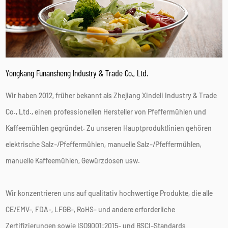
andere Gewürze mahlen, beispielsweise Meersalz, Steinsalz,
Pfefferkörner und verschiedene Kräuter. Diese Vielseitigkeit
macht sie zu einer wertvollen Ergänzung für jede Küche und
ermöglicht es Benutzern, mit verschiedenen
Yongkang Funansheng Industry & Trade Co., Ltd.
Geschmacksrichtungen und Gewürzen zu experimentieren.
Einige fortgeschrittene Modelle sind sogar mit
Wir haben 2012, früher bekannt als Zhejiang Xindeli Industry & Trade
austauschbaren Schleifköpfen ausgestattet, was ihre
Co., Ltd., einen professionellen Hersteller von Pfeffermühlen und
Funktionalität noch weiter erweitert.
Kaffeemühlen gegründet. Zu unseren Hauptproduktlinien gehören
Leicht zu reinigen:
elektrische Salz-/Pfeffermühlen, manuelle Salz-/Pfeffermühlen,
Reinigung und Wartung sind für jedes Küchengerät
manuelle Kaffeemühlen, Gewürzdosen usw.
unerlässlich, und wiederaufladbare Mühlen verfügen oft über
Designs, die eine einfache Reinigung ermöglichen. Viele
Wir konzentrieren uns auf qualitativ hochwertige Produkte, die alle
Modelle verfügen über abnehmbare Mahlwerke oder
CE/EMV-, FDA-, LFGB-, RoHS- und andere erforderliche
Kammern, die für eine gründliche Reinigung leicht zugänglich
Zertifizierungen sowie ISO9001:2015- und BSCI-Standards
sind. Darüber hinaus bestehen einige Mühlen aus Edelstahl